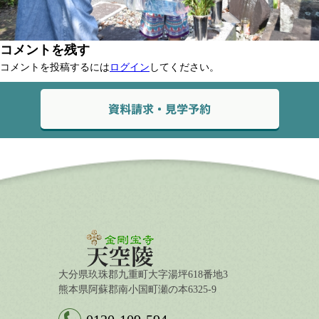
コメントを残す
コメントを投稿するには
ログイン
してください。
大分県玖珠郡九重町大字湯坪618番地3
熊本県阿蘇郡南小国町瀬の本6325-9