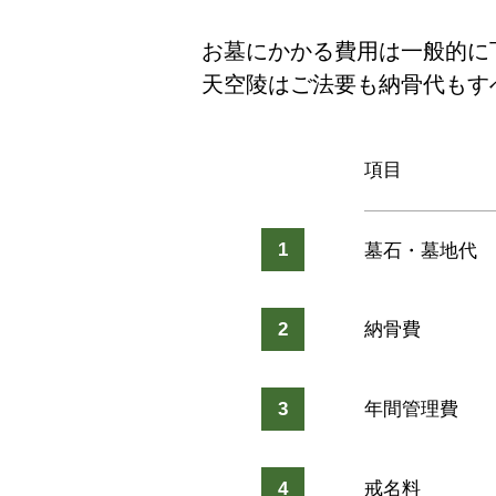
お墓にかかる費用は一般的に
天空陵はご法要も納骨代もすべ
項目
1
墓石・墓地代
2
納骨費
3
年間管理費
4
戒名料