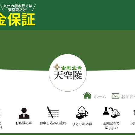
ホーム
お問合
お客様の声
お申し込みの流れ
の
金剛宝寺で
お
ひとり樹木葬
格
墓じまい