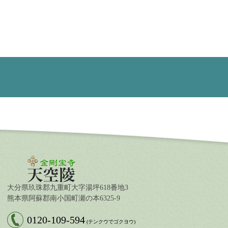
大分県玖珠郡九重町大字湯坪618番地3
熊本県阿蘇郡南小国町瀬の本6325-9
0120-109-594
(テンクウでゴクヨウ)