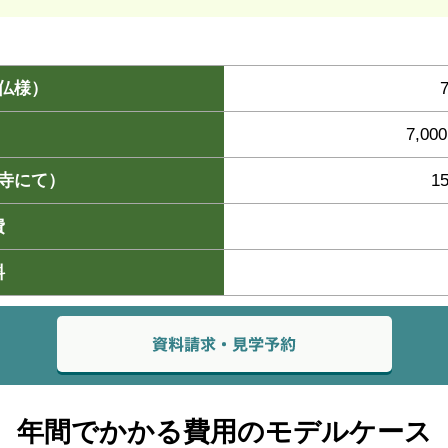
仏様）
7,0
寺にて）
1
費
料
年間でかかる費用のモデルケース