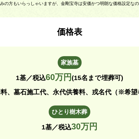
みの方もいらっしゃいますが、金剛宝寺は安価かつ明朗な価格設定なの
価格表
家族墓
60万円
1基／税込
(15名まで埋葬可)
用料、墓石施工代、永代供養料、戎名代（※希望
ひとり樹木葬
30万円
1基／税込