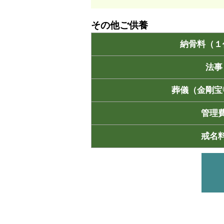
その他ご供養
納骨料（１
法事
葬儀（金剛宝
管理
戒名