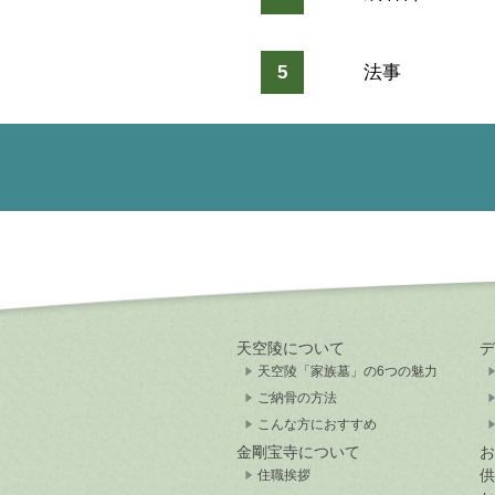
5
法事
天空陵について
デ
天空陵「家族墓」の6つの魅力
ご納骨の方法
こんな方におすすめ
金剛宝寺について
お
供
住職挨拶