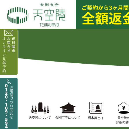
天空陵について
金剛宝寺について
樹木葬とは
天空陵
お墓の価