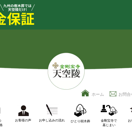
ホーム
お問合
お客様の声
お申し込みの流れ
の
金剛宝寺で
お
ひとり樹木葬
格
墓じまい