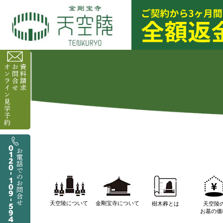
天空陵について
金剛宝寺について
樹木葬とは
天空陵
お墓の価