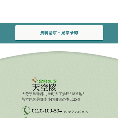
大分県玖珠郡九重町大字湯坪618番地3
熊本県阿蘇郡南小国町瀬の本6325-9
0120-109-594
(テンクウでゴクヨウ)