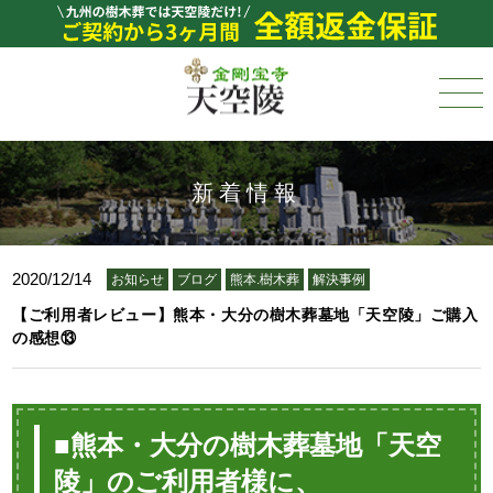
新着情報
2020/12/14
お知らせ
ブログ
熊本.樹木葬
解決事例
【ご利用者レビュー】熊本・大分の樹木葬墓地「天空陵」ご購入
の感想⑬
■熊本・大分の樹木葬墓地「天空
陵」のご利用者様に、