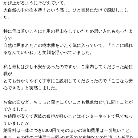
かび上がるようにそびえていて、
大自然の中の樹木葬！という感じ。ひと目見ただけで感動しまし
た。
特に母は若いころに九重の登山をしていたため思い入れもあったよ
うで
自然に囲まれたこの樹木葬をいたく気に入っていて、「ここに眠れ
るなんていいね」と笑顔を浮かべていました。
私も最初は少し不安があったのですが、ご案内してくださった副住
職が
とても分かりやすく丁寧にご説明してくださったので「ここなら安
心できる」と実感しました。
お金の面など、ちょっと聞きにくいことも気兼ねせずに聞くことが
できました。
お値段が安くて家族の負担が軽いことはインターネットで見て知っ
ていましたが、
納骨料は一体につき5000円でそのほかの追加費用は一切無いこと、
また、その後のご法要も一回5000円でお布施などの気遣いも必要な