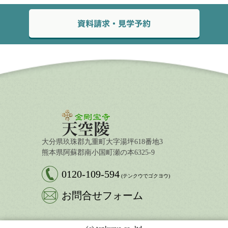
大分県玖珠郡九重町大字湯坪618番地3
熊本県阿蘇郡南小国町瀬の本6325-9
0120-109-594
(テンクウでゴクヨウ)
お問合せフォーム