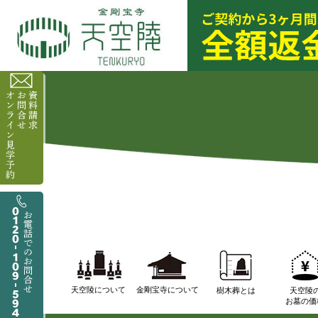
天空陵について
金剛宝寺について
樹木葬とは
天空陵
お墓の価