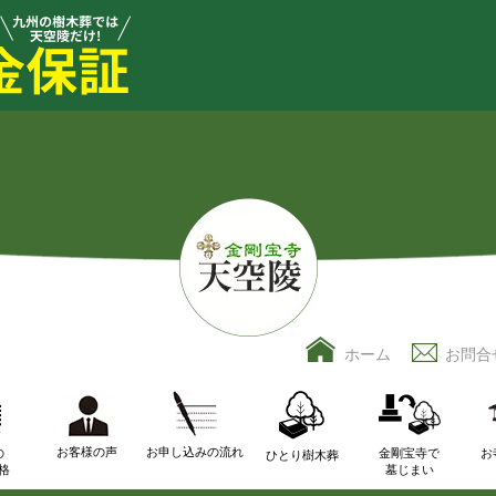
ホーム
お問合
お客様の声
お申し込みの流れ
の
金剛宝寺で
お
ひとり樹木葬
格
墓じまい