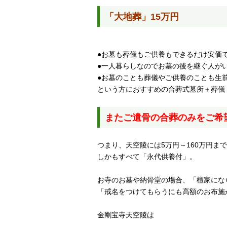
「大地葬」15万円
●お墓も葬儀もご供養もできるだけ安価
●一人暮らしなのでお墓の後を継ぐ人が
●お墓のことも葬儀やご供養のことも生
という方におすすめの合葬式墓所＋葬儀
またご遺骨の合葬のみをご希
つまり、天空陵には5万円～160万円
しかもすべて「永代供養付」。
お寺のお墓や納骨堂の場合、「檀家にな
「戒名をつけてもらうにも高額のお布施
金剛宝寺天空陵は