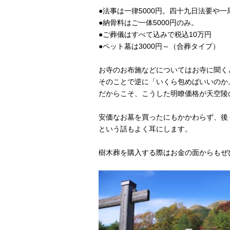
●法事は一律5000円。四十九日法要や
●納骨料はご一体5000円のみ。
●ご葬儀はすべて込みで税込10万円
●ペット墓は3000円～（合葬タイプ）
お寺のお布施などについてはお寺に聞く
そのことで逆に「いくら包めばいいのか
だからこそ、こうした明瞭価格が天空陵
安価なお墓を買ったにもかかわらず、後
という話もよく耳にします。
樹木葬を購入する際はお金の面からもぜ