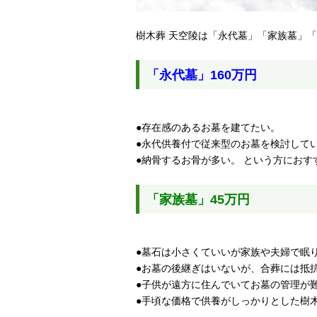
樹木葬 天空陵は「永代墓」「家族墓」
「永代墓」160万円
●存在感のあるお墓を建てたい。
●永代供養付で従来型のお墓を検討して
●納骨するお骨が多い。 という方におす
「家族墓」45万円
●墓石は小さくていいが家族や夫婦で眠
●お墓の後継ぎはいないが、合葬には抵
●子供が遠方に住んでいてお墓の管理が
●手頃な価格で供養がしっかりとした樹