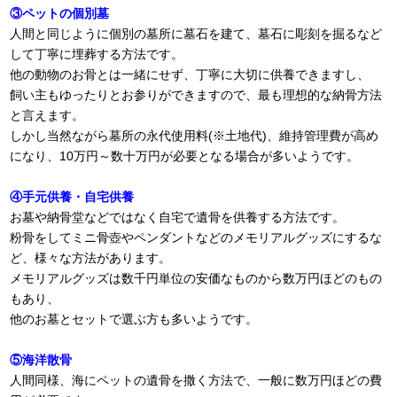
③ペットの個別墓
人間と同じように個別の墓所に墓石を建て、墓石に彫刻を掘るなど
して丁寧に埋葬する方法です。
他の動物のお骨とは一緒にせず、丁寧に大切に供養できますし、
飼い主もゆったりとお参りができますので、最も理想的な納骨方法
と言えます。
しかし当然ながら墓所の永代使用料(※土地代)、維持管理費が高め
になり、10万円～数十万円が必要となる場合が多いようです。
④手元供養・自宅供養
お墓や納骨堂などではなく自宅で遺骨を供養する方法です。
粉骨をしてミニ骨壺やペンダントなどのメモリアルグッズにするな
ど、様々な方法があります。
メモリアルグッズは数千円単位の安価なものから数万円ほどのもの
もあり、
他のお墓とセットで選ぶ方も多いようです。
⑤海洋散骨
人間同様、海にペットの遺骨を撒く方法で、一般に数万円ほどの費