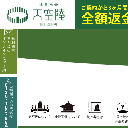
天空陵について
金剛宝寺について
樹木葬とは
天空陵
お墓の価