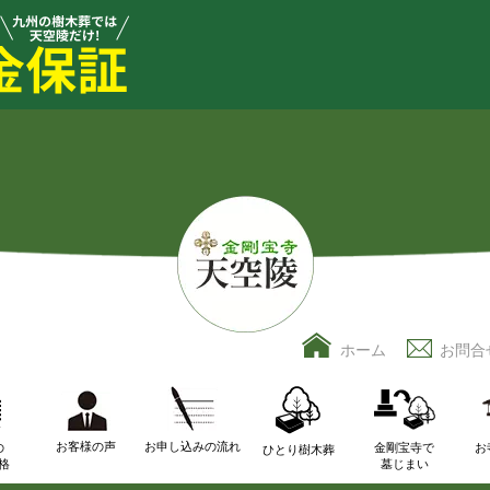
ホーム
お問合
お客様の声
お申し込みの流れ
の
金剛宝寺で
お
ひとり樹木葬
格
墓じまい