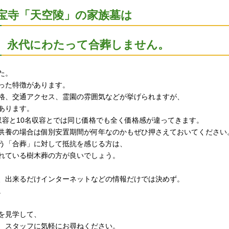
剛宝寺「天空陵」の家族墓は
き、永代にわたって合葬しません。
た。
った特徴があります。
格、交通アクセス、霊園の雰囲気などが挙げられますが、
あります。
収容と10名収容とでは同じ価格でも全く価格感が違ってきます。
供養の場合は個別安置期間が何年なのかもぜひ押さえておいてください
う「合葬」に対して抵抗を感じる方は、
れている樹木葬の方が良いでしょう。
、出来るだけインターネットなどの情報だけでは決めず。
。
を見学して、
、スタッフに気軽にお尋ねください。