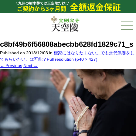
c8bf49b6f56808abecbb628fd1829c71_s
Published on
2018/12/03
in
檀家にはなりたくない。でも永代供養をし
てもらいたい。は可能？
Full resolution (640 × 427)
←
Previous
Next
→