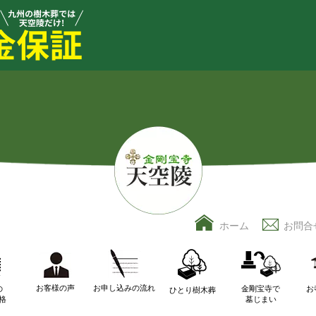
ホーム
お問合
お客様の声
お申し込みの流れ
の
金剛宝寺で
お
ひとり樹木葬
格
墓じまい