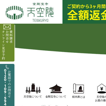
天空陵について
金剛宝寺について
樹木葬とは
天空陵
お墓の価