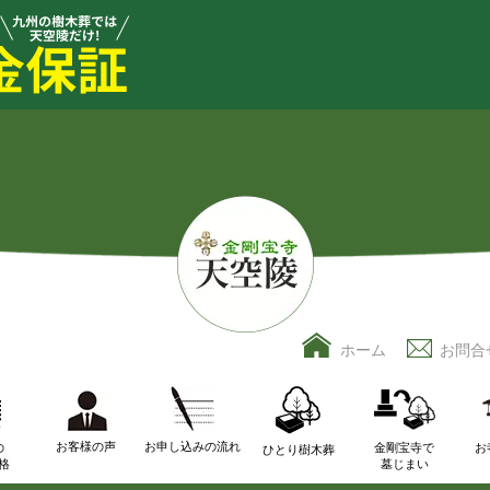
ホーム
お問合
お客様の声
お申し込みの流れ
の
金剛宝寺で
お
ひとり樹木葬
格
墓じまい