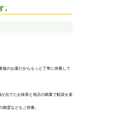
す。
家族のお墓だからもっと丁寧に供養して
職が点てたお抹茶と地元の銘菓で歓談を楽
の御霊などもご供養。