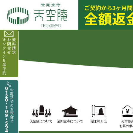
天空陵について
金剛宝寺について
樹木葬とは
天空陵
お墓の価