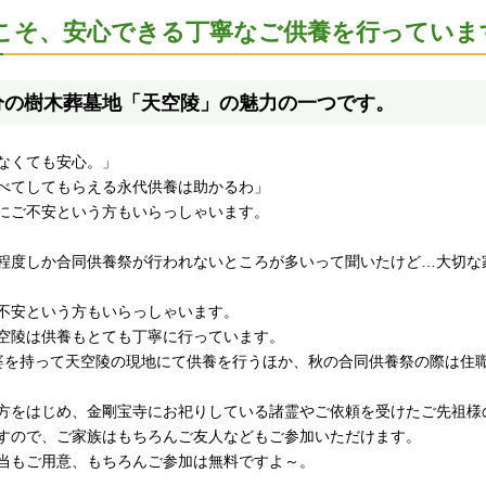
こそ、安心できる丁寧なご供養を行っていま
分の樹木葬墓地「天空陵」の魅力の一つです。
なくても安心。」
べてしてもらえる永代供養は助かるわ」
にご不安という方もいらっしゃいます。
程度しか合同供養祭が行われないところが多いって聞いたけど…大切な
不安という方もいらっしゃいます。
空陵は供養もとても丁寧に行っています。
婆を持って天空陵の現地にて供養を行うほか、秋の合同供養祭の際は住
方をはじめ、金剛宝寺にお祀りしている諸霊やご依頼を受けたご先祖様
すので、ご家族はもちろんご友人などもご参加いただけます。
当もご用意、もちろんご参加は無料ですよ～。