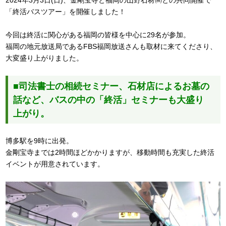
2024年3月3日(日)、金剛宝寺と福岡の山野石材㈱との共同開催で
「終活バスツアー」を開催しました！
今回は終活に関心がある福岡の皆様を中心に29名が参加。
福岡の地元放送局であるFBS福岡放送さんも取材に来てくださり、
大変盛り上がりました。
■司法書士の相続セミナー、石材店によるお墓の
話など、バスの中の「終活」セミナーも大盛り
上がり。
博多駅を9時に出発。
金剛宝寺までは2時間ほどかかりますが、移動時間も充実した終活
イベントが用意されています。