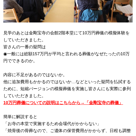
見学のあとは金剛宝寺の会館2階本堂にて10万円葬儀の模擬体験を
していただきました。
皆さんの一番の疑問は
◉一般には総額157万円が平均と言われる葬儀がなぜたったの10万
円でできるのか。
内容に不足があるのではないか。
他に追加費用もかかるのではないか…などといった疑問を払拭する
ために、短縮バージョンの模擬葬儀を実施し皆さんにも実際に参列
していただきました。
10万円葬儀についての説明はこちらから→「金剛宝寺の葬儀」
簡単に解説すると
「お寺の本堂で実施するため会場代がかからない」
「焼骨後の骨葬なので、ご遺体の保管費用がかからず、日程も調整