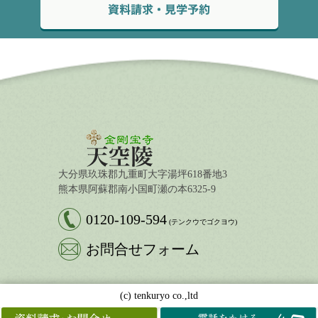
大分県玖珠郡九重町大字湯坪618番地3
熊本県阿蘇郡南小国町瀬の本6325-9
0120-109-594
(テンクウでゴクヨウ)
お問合せフォーム
(c) tenkuryo co.,ltd