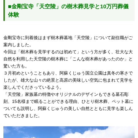
■金剛宝寺「天空陵」の樹木葬見学と10万円葬儀
体験
金剛宝寺に到着後はまず樹木葬墓地「天空陵」について副住職がご
案内しました。
今回は「樹木葬を見学するのは初めて」という方が多く、壮大な大
自然を利用した天空陵の樹木葬に「こんな樹木葬があったのか」と
驚いた方も。
３月初めということもあり、阿蘇くじゅう国立公園は真冬の寒さで
したが、雄大な山々の絶景と高原の美味しい空気に包まれて見学を
楽しんでくださっているよう。
「天空陵」家族墓の特徴やオリジナルのデザインもできる墓石彫
刻、15名様まで眠ることができる理由、ひとり樹木葬、ペット墓に
ついても説明し、阿蘇くじゅうの美しい自然とともに見学も楽しん
でいただきました。