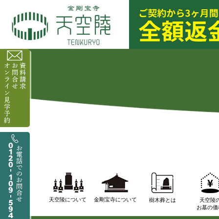
天空陵について
金剛宝寺について
樹木葬とは
天空陵
お墓の価