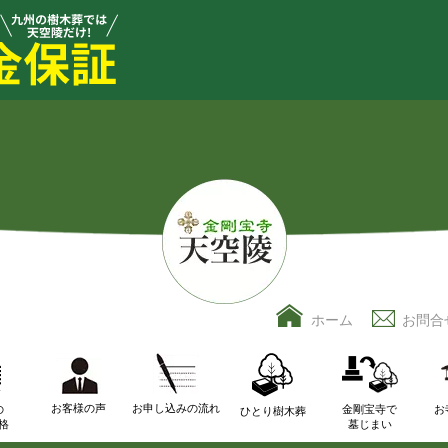
ホーム
お問合
お客様の声
お申し込みの流れ
の
金剛宝寺で
お
ひとり樹木葬
格
墓じまい