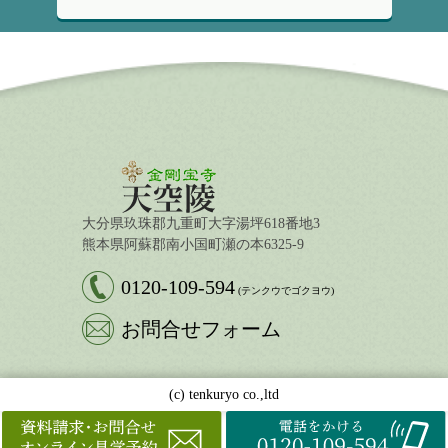
大分県玖珠郡九重町大字湯坪618番地3
熊本県阿蘇郡南小国町瀬の本6325-9
0120-109-594
(テンクウでゴクヨウ)
お問合せフォーム
(c) tenkuryo co.,ltd