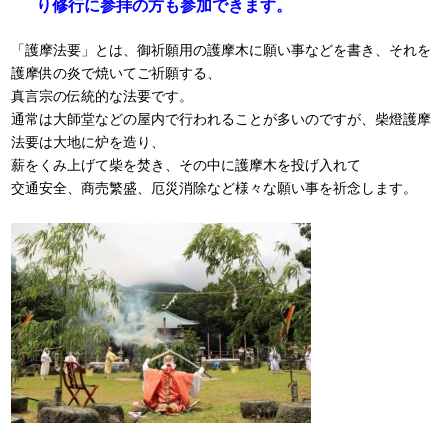
り修行に参拝の方も参加できます。
「護摩法要」とは、御祈願用の護摩木に願い事などを書き、それを
護摩供の炎で焼いてご祈願する、
真言宗の伝統的な法要です。
通常は大師堂などの屋内で行われることが多いのですが、柴燈護摩
法要は大地に炉を造り、
薪をくみ上げて柴を焚き、その中に護摩木を投げ入れて
交通安全、商売繁盛、厄災消除など様々な願い事を祈念します。