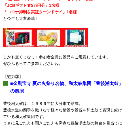
「JCBギフト券5万円分」1名様
「コロナ抑制を実証ターンドケイ」1名様
と今年も大変豪華！
しかも空くじなし！参加者全員に景品をご用意しています。
ぜひふるってご参加くださいね。
【魅力③】
■金剛宝寺 夏の火祭り名物、和太鼓集団「豊後潮太鼓」
の奏演
豊後潮太鼓は、１９８６年に大分市で結成。
豊後水道の四季を織りなす様々な情景や景観を和太鼓で表現し続け
ている和太鼓集団です。
まさに見ごたえも聞きごたえも満点な豊後潮太鼓の舞台を目当てに