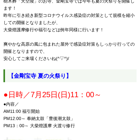
樹木葬「天空陵」のお寺、金剛宝寺では今年も夏の火祭りを開催し
ます！
昨年に引き続き新型コロナウイルス感染症の対策として規模を縮小
しての開催となりましたが、
大柴燈護摩修行や福引などは例年同様に行います！
爽やかな高原の風に包まれた屋外で感染症対策もしっかり行っての
開催となりますので、
安心してご来場くださいね(^▽^)/
【金剛宝寺 夏の火祭り】
●日時／7月25日(日)11：00～
●内容／
AM11:00 福引開始
PM12:00～ 奉納太鼓「豊後潮太鼓」
PM13：00～ 大柴燈護摩 火渡り修行