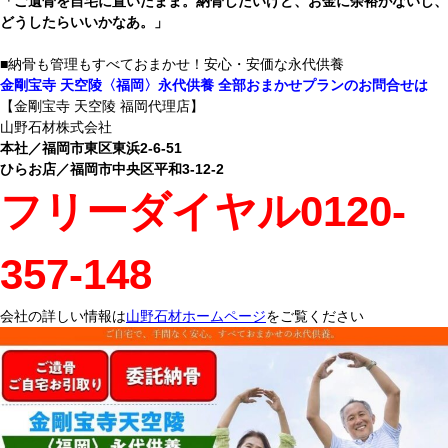
「ご遺骨を自宅に置いたまま。納骨したいけど、お金に余裕がないし、
どうしたらいいかなあ。」
■納骨も管理もすべておまかせ！安心・安価な永代供養
金剛宝寺 天空陵〈福岡〉永代供養 全部おまかせプランのお問合せは
【金剛宝寺 天空陵 福岡代理店】
山野石材株式会社
本社／福岡市東区東浜2-6-51
ひらお店／福岡市中央区平和3-12-2
フリーダイヤル0120-
357-148
会社の詳しい情報は
山野石材ホームページ
をご覧ください