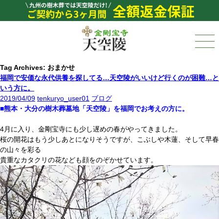
Tag Archives: おまかせ
福岡で安価な永代供養を探してる…天空陵がいいけど行くのが困難…と
いう方に。
2019/04/09
tenkuryo_user01
ブログ
■熊本・大分の樹木葬墓地「天空陵」を福岡でお考えの方に。
4月に入り、金剛宝寺にも少し遅めの春がやってきました。
桜の開花はもう少しあとになりそうですが、こぶしや木蓮、そして早春
の山々を彩る
貴重なカタクリの花なども顔をのぞかせています。