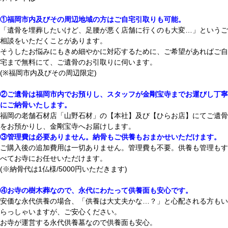
①福岡市内及びその周辺地域の方はご自宅引取りも可能。
「遺骨を埋葬したいけど、足腰が悪く店舗に行くのも大変…」というご
相談をいただくことがあります。
そうしたお悩みにもきめ細やかに対応するために、ご希望があれば
ご自
宅まで無料にて、ご遺骨のお引取りに伺います。
(※福岡市内及びその周辺限定)
②ご遺骨は福岡市内でお預りし、スタッフが金剛宝寺までお運びし丁寧
にご納骨いたします。
福岡の老舗石材店
「山野石材」の【本社】及び【ひらお店】にて
ご遺骨
をお預かりし、
金剛宝寺へお届けします。
③管理費は必要ありません。納骨もご供養もおまかせいただけます。
ご購入後の追加費用は一切ありません。管理費も不要。供養も管理も
す
べてお寺にお任せいただけます。
(※納骨代は1仏様/5000円いただきます
)
④お寺の樹木葬なので、永代にわたって供養面も安心です。
安価な永代供養の場合、「供養は大丈夫かな…？」と心配される方もい
らっしゃいますが、ご安心ください。
お寺が運営する永代供養墓なので供養面も安心。