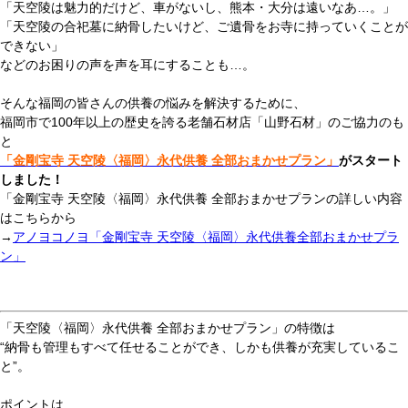
「天空陵は魅力的だけど、車がないし、熊本・大分は遠いなあ…。」
「天空陵の合祀墓に納骨したいけど、ご遺骨をお寺に持っていくことが
できない」
などのお困りの声を声を耳にすることも…。
そんな福岡の皆さんの供養の悩みを解決するために、
福岡市で100年以上の歴史を誇る老舗石材店「山野石材」のご協力のも
と
「金剛宝寺 天空陵〈福岡〉永代供養 全部おまかせプラン」
がスタート
しました！
「金剛宝寺 天空陵〈福岡〉永代供養 全部おまかせプランの詳しい内容
はこちらから
→
アノヨコノヨ「金剛宝寺 天空陵〈福岡〉永代供養全部おまかせプラ
ン」
「天空陵〈福岡〉永代供養 全部おまかせプラン」の特徴は
“納骨も管理もすべて任せることができ、しかも供養が充実しているこ
と”。
ポイントは