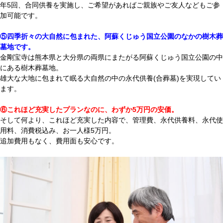
年5回、合同供養を実施し、ご希望があればご親族やご友人などもご参
加可能です。
⑤四季折々の大自然に包まれた、阿蘇くじゅう国立公園のなかの樹木葬
墓地です。
金剛宝寺は熊本県と大分県の両県にまたがる阿蘇くじゅう国立公園の中
にある樹木葬墓地。
雄大な大地に包まれて眠る
大自然の中の永代供養(合葬墓)を実現してい
ます
。
⑥これほど充実したプランなのに、わずか5万円の安価。
そして何より、これほど充実した内容で、管理費、永代供養料、永代使
用料、消費税込み、お一人様5万円。
追加費用もなく、費用面も安心です。