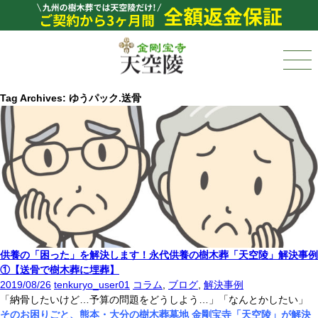
Tag Archives: ゆうパック.送骨
供養の「困った」を解決します！永代供養の樹木葬「天空陵」解決事例
①【送骨で樹木葬に埋葬】
2019/08/26
tenkuryo_user01
コラム
,
ブログ
,
解決事例
「納骨したいけど…予算の問題をどうしよう…」「なんとかしたい」
そのお困りごと、熊本・大分の樹木葬墓地 金剛宝寺「天空陵」が解決