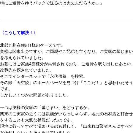
特にご遺骨をゆうパックで送るのは大丈夫だろうか…」
〈こうして解決！〉
北部九州在住のT様のケースです。
奥様は関東出身ですが、ご両親やご兄弟も亡くなり、ご実家の墓じまい
を考えられていました。
お墓にはご家族4霊様分が納骨されており、ご遺骨を取り出したあとの
改葬先を探されていました。
そこでインターネットで「永代供養」を検索。
その際「天空陵」のホームページを見つけ「ここだ！」と思われたそう
です。
しかしいくつかの問題がありました。
一つは奥様の実家の「墓じまい」をどうするか。
関東のご実家の近くには親族がいらっしゃらず、地元の石材店と打合せ
をすることも大変な状況だったのです。
現地に行ってすべて済ませるのも難しく、「出来れば業者さんにすべて
お任せしたい」と考えられていました。