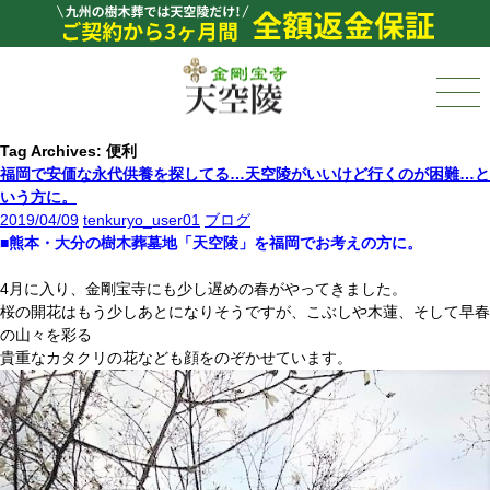
Tag Archives: 便利
福岡で安価な永代供養を探してる…天空陵がいいけど行くのが困難…と
いう方に。
2019/04/09
tenkuryo_user01
ブログ
■熊本・大分の樹木葬墓地「天空陵」を福岡でお考えの方に。
4月に入り、金剛宝寺にも少し遅めの春がやってきました。
桜の開花はもう少しあとになりそうですが、こぶしや木蓮、そして早春
の山々を彩る
貴重なカタクリの花なども顔をのぞかせています。