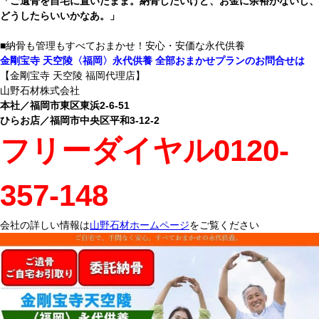
「ご遺骨を自宅に置いたまま。納骨したいけど、お金に余裕がないし、
どうしたらいいかなあ。」
■納骨も管理もすべておまかせ！安心・安価な永代供養
金剛宝寺 天空陵〈福岡〉永代供養 全部おまかせプランのお問合せは
【金剛宝寺 天空陵 福岡代理店】
山野石材株式会社
本社／福岡市東区東浜2-6-51
ひらお店／福岡市中央区平和3-12-2
フリーダイヤル0120-
357-148
会社の詳しい情報は
山野石材ホームページ
をご覧ください