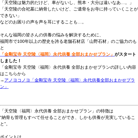
「天空陵は魅力的だけど、車がないし、熊本・大分は遠いなあ…。」
「天空陵の合祀墓に納骨したいけど、ご遺骨をお寺に持っていくことが
できない」
などのお困りの声を声を耳にすることも…。
そんな福岡の皆さんの供養の悩みを解決するために、
福岡市で100年以上の歴史を誇る老舗石材店「山野石材」のご協力のも
と
「金剛宝寺 天空陵〈福岡〉永代供養 全部おまかせプラン」
がスタート
しました！
「金剛宝寺 天空陵〈福岡〉永代供養 全部おまかせプランの詳しい内容
はこちらから
→
アノヨコノヨ「金剛宝寺 天空陵〈福岡〉永代供養全部おまかせプラ
ン」
「天空陵〈福岡〉永代供養 全部おまかせプラン」の特徴は
“納骨も管理もすべて任せることができ、しかも供養が充実しているこ
と”。
ポイントは