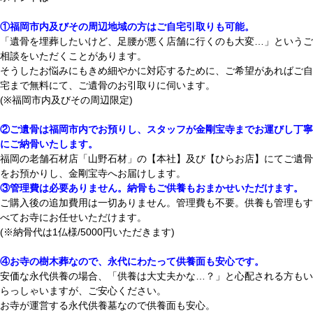
①福岡市内及びその周辺地域の方はご自宅引取りも可能。
「遺骨を埋葬したいけど、足腰が悪く店舗に行くのも大変…」というご
相談をいただくことがあります。
そうしたお悩みにもきめ細やかに対応するために、ご希望があれば
ご自
宅まで無料にて、ご遺骨のお引取りに伺います。
(※福岡市内及びその周辺限定)
②ご遺骨は福岡市内でお預りし、スタッフが金剛宝寺までお運びし丁寧
にご納骨いたします。
福岡の老舗石材店
「山野石材」の【本社】及び【ひらお店】にて
ご遺骨
をお預かりし、
金剛宝寺へお届けします。
③管理費は必要ありません。納骨もご供養もおまかせいただけます。
ご購入後の追加費用は一切ありません。管理費も不要。供養も管理も
す
べてお寺にお任せいただけます。
(※納骨代は1仏様/5000円いただきます
)
④お寺の樹木葬なので、永代にわたって供養面も安心です。
安価な永代供養の場合、「供養は大丈夫かな…？」と心配される方もい
らっしゃいますが、ご安心ください。
お寺が運営する永代供養墓なので供養面も安心。