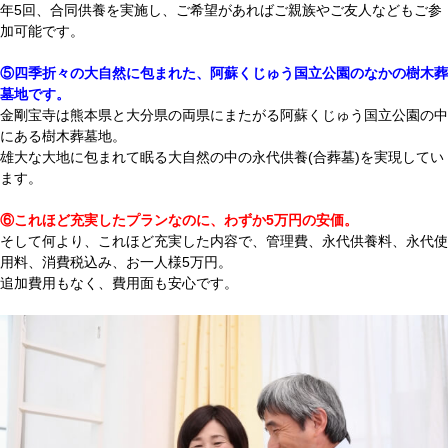
年5回、合同供養を実施し、ご希望があればご親族やご友人などもご参
加可能です。
⑤四季折々の大自然に包まれた、阿蘇くじゅう国立公園のなかの樹木葬
墓地です。
金剛宝寺は熊本県と大分県の両県にまたがる阿蘇くじゅう国立公園の中
にある樹木葬墓地。
雄大な大地に包まれて眠る
大自然の中の永代供養(合葬墓)を実現してい
ます
。
⑥これほど充実したプランなのに、わずか5万円の安価。
そして何より、これほど充実した内容で、管理費、永代供養料、永代使
用料、消費税込み、お一人様5万円。
追加費用もなく、費用面も安心です。