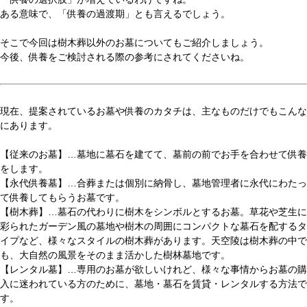
ある意味で、「供養の過渡期」とも言えるでしょう。
そこで今回は樹木葬以外のお墓についてもご紹介しましょう。
今後、供養をご検討される際の参考にされてくださいね。
現在、提案されているお墓や供養のカタチは、主なものだけでもこんな
にあります。
【従来のお墓】…墓地に墓石を建てて、墓前の前でお手を合わせて供養
をします。
【永代供養墓】…合葬または個別に納骨し、墓地管理者に永代にわたっ
て供養してもらうお墓です。
【樹木葬】…墓石の代わりに樹木をシンボルとするお墓。草花や芝生に
彩られたガーデン風の墓地や樹木の周囲にコンパクトな墓石を配するタ
イプなど、様々なスタイルの樹木葬があります。天空陵は樹木葬の中で
も、大自然の風景をそのまま活かした樹林墓地です。
【レンタル墓】…専用のお墓が欲しいけれど、様々な事情からお墓の購
入に迷われている方のために、墓地・墓石を賃貸・レンタルする方法で
す。