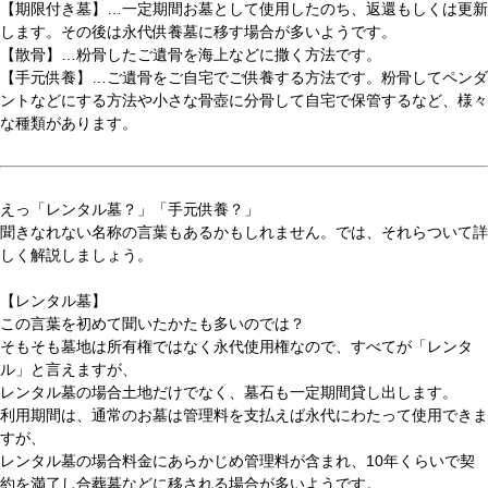
【期限付き墓】…一定期間お墓として使用したのち、返還もしくは更新
します。その後は永代供養墓に移す場合が多いようです。
【散骨】…粉骨したご遺骨を海上などに撒く方法です。
【手元供養】…ご遺骨をご自宅でご供養する方法です。粉骨してペンダ
ントなどにする方法や小さな骨壺に分骨して自宅で保管するなど、様々
な種類があります。
えっ「レンタル墓？」「手元供養？」
聞きなれない名称の言葉もあるかもしれません。では、それらついて詳
しく解説しましょう。
【レンタル墓】
この言葉を初めて聞いたかたも多いのでは？
そもそも墓地は所有権ではなく永代使用権なので、すべてが「レンタ
ル」と言えますが、
レンタル墓の場合土地だけでなく、墓石も一定期間貸し出します。
利用期間は、通常のお墓は管理料を支払えば永代にわたって使用できま
すが、
レンタル墓の場合料金にあらかじめ管理料が含まれ、10年くらいで契
約を満了し合葬墓などに移される場合が多いようです。