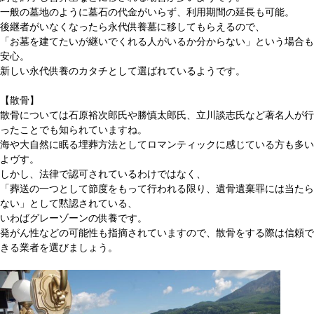
一般の墓地のように墓石の代金がいらず、利用期間の延長も可能。
後継者がいなくなったら永代供養墓に移してもらえるので、
「お墓を建てたいが継いでくれる人がいるか分からない」という場合も
安心。
新しい永代供養のカタチとして選ばれているようです。
【散骨】
散骨については石原裕次郎氏や勝慎太郎氏、立川談志氏など著名人が行
ったことでも知られていますね。
海や大自然に眠る埋葬方法としてロマンティックに感じている方も多い
よヴす。
しかし、法律で認可されているわけではなく、
「葬送の一つとして節度をもって行われる限り、遺骨遺棄罪には当たら
ない」として黙認されている、
いわばグレーゾーンの供養です。
発がん性などの可能性も指摘されていますので、散骨をする際は信頼で
きる業者を選びましょう。