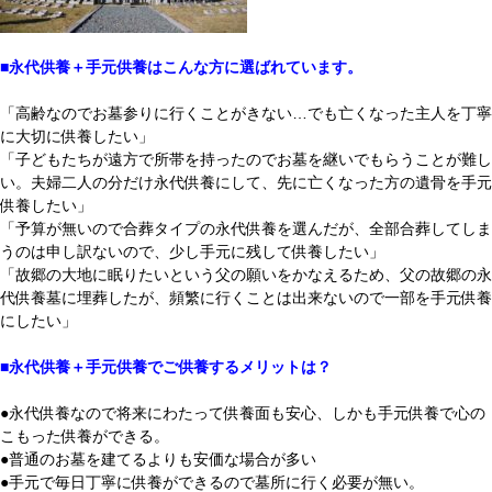
■永代供養＋手元供養はこんな方に選ばれています。
「高齢なのでお墓参りに行くことがきない…でも亡くなった主人を丁寧
に大切に供養したい」
「子どもたちが遠方で所帯を持ったのでお墓を継いでもらうことが難し
い。夫婦二人の分だけ永代供養にして、先に亡くなった方の遺骨を手元
供養したい」
「予算が無いので合葬タイプの永代供養を選んだが、全部合葬してしま
うのは申し訳ないので、少し手元に残して供養したい」
「故郷の大地に眠りたいという父の願いをかなえるため、父の故郷の永
代供養墓に埋葬したが、頻繁に行くことは出来ないので一部を手元供養
にしたい」
■永代供養＋手元供養でご供養するメリットは？
●永代供養なので将来にわたって供養面も安心、しかも手元供養で心の
こもった供養ができる。
●普通のお墓を建てるよりも安価な場合が多い
●手元で毎日丁寧に供養ができるので墓所に行く必要が無い。