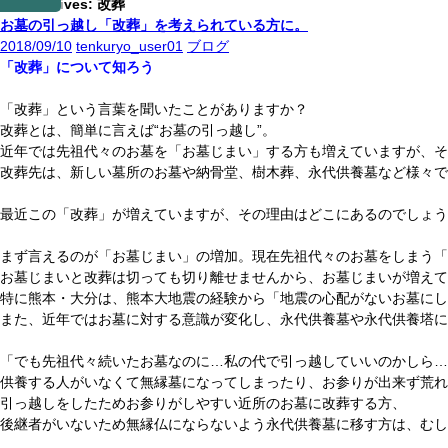
Tag Archives: 改葬
お墓の引っ越し「改葬」を考えられている方に。
2018/09/10
tenkuryo_user01
ブログ
「改葬」について知ろう
「改葬」という言葉を聞いたことがありますか？
改葬とは、簡単に言えば“お墓の引っ越し”。
近年では先祖代々のお墓を「お墓じまい」する方も増えていますが、そ
改葬先は、新しい墓所のお墓や納骨堂、樹木葬、永代供養墓など様々で
最近この「改葬」が増えていますが、その理由はどこにあるのでしょう
まず言えるのが「お墓じまい」の増加。現在先祖代々のお墓をしまう「
お墓じまいと改葬は切っても切り離せませんから、お墓じまいが増えて
特に熊本・大分は、熊本大地震の経験から「地震の心配がないお墓にし
また、近年ではお墓に対する意識が変化し、永代供養墓や永代供養塔に
「でも先祖代々続いたお墓なのに…私の代で引っ越していいのかしら…
供養する人がいなくて無縁墓になってしまったり、お参りが出来ず荒れ
引っ越しをしたためお参りがしやすい近所のお墓に改葬する方、
後継者がいないため無縁仏にならないよう永代供養墓に移す方は、むし