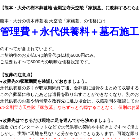
【熊本・大分の樹木葬墓地 金剛宝寺天空陵「家族墓」に改葬するならお
熊本・大分の樹木葬墓地 天空陵「家族墓」の価格には
管理費＋永代供養料＋墓石施工
のすべてが含まれています。
ご契約後のお支払いは納骨代(1仏様)5000円のみ。
ご法要もすべて5000円の明瞭な価格設定です。
【改葬の注意点】
●改葬先の収蔵期間を確認しておきましょう。
永代供養墓の多くが収蔵期間終了後、合葬墓に遺骨をまとめて収容する
この合葬墓に移したあとは遺骨を取り出すことができなくなり、別のお
永代供養のお墓や納骨堂を改葬先に選ぶ場合は、収蔵期間を確認してお
👉金剛宝寺天空陵「家族墓」ならずっと合葬することなく、個別のお
●改葬先はできるだけ現地に足を運んでから決めましょう。
最近ではインターネットなどで永代供養の契約や手続きまですべて済
しかし、実際に現地を見ないと分からないこともあります。可能な限り