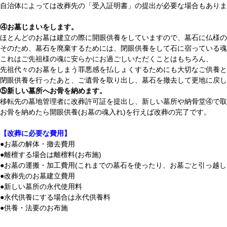
自治体によっては改葬先の「受入証明書」の提出が必要な場合もあり
④お墓じまいをします。
ほとんどのお墓は建立の際に開眼供養をしていますので、墓石に仏様の
そのため、墓石を廃棄するためには、閉眼供養をして石に宿っている魂
これはご先祖様の魂に安らかにお過ごしいただくことはもちろん、
先祖代々のお墓をしまう罪悪感を払しょくするためにも大切なご供養と
閉眼供養を行ったあと、ご遺骨を取り出し、墓石を撤去して更地に戻し
⑤新しい墓所へお骨を納めます。
移転先の墓地管理者に改葬許可証を提出し、新しい墓所や納骨堂④で取
お骨を納めたら開眼供養(お墓の魂入れ)を行えば改葬の完了です。
【改葬に必要な費用】
●お墓の解体・撤去費用
●離檀する場合は離檀料(お布施)
●お墓の運搬・加工費用(これまでの墓石を使ったり、お墓ごと引っ越し
●改葬先のお墓建立費用
●新しい墓所の永代使用料
●永代供養にする場合は永代供養料
●供養・法要のお布施