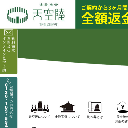
天空陵について
金剛宝寺について
樹木葬とは
天空陵
お墓の価