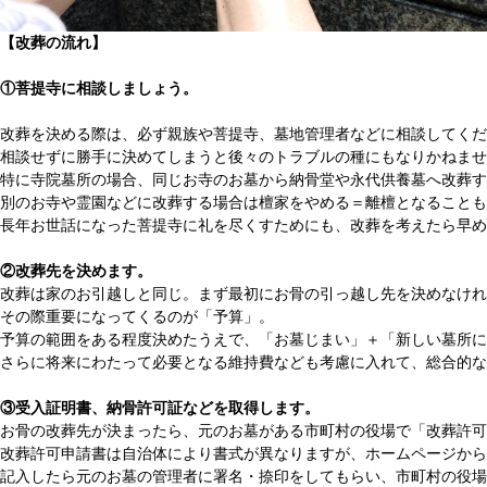
【改葬の流れ】
①菩提寺に相談しましょう。
改葬を決める際は、必ず親族や菩提寺、墓地管理者などに相談してくだ
相談せずに勝手に決めてしまうと後々のトラブルの種にもなりかねませ
特に寺院墓所の場合、同じお寺のお墓から納骨堂や永代供養墓へ改葬す
別のお寺や霊園などに改葬する場合は檀家をやめる＝離檀となることも
長年お世話になった菩提寺に礼を尽くすためにも、改葬を考えたら早め
②改葬先を決めます。
改葬は家のお引越しと同じ。まず最初にお骨の引っ越し先を決めなけれ
その際重要になってくるのが「予算」。
予算の範囲をある程度決めたうえで、「お墓じまい」＋「新しい墓所に
さらに将来にわたって必要となる維持費なども考慮に入れて、総合的な
③受入証明書、納骨許可証などを取得します。
お骨の改葬先が決まったら、元のお墓がある市町村の役場で「改葬許可
改葬許可申請書は自治体により書式が異なりますが、ホームページから
記入したら元のお墓の管理者に署名・捺印をしてもらい、市町村の役場