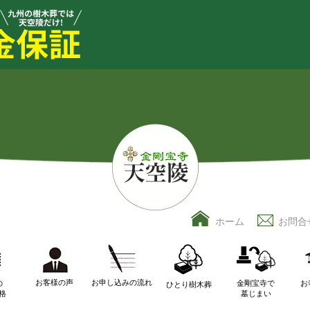
ホーム
お問合
お客様の声
お申し込みの流れ
の
金剛宝寺で
お
ひとり樹木葬
格
墓じまい