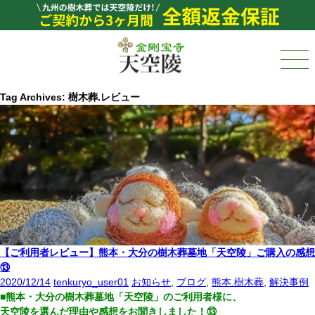
Tag Archives: 樹木葬.レビュー
【ご利用者レビュー】熊本・大分の樹木葬墓地「天空陵」ご購入の感想
⑬
2020/12/14
tenkuryo_user01
お知らせ
,
ブログ
,
熊本.樹木葬
,
解決事例
■熊本・大分の樹木葬墓地「天空陵」のご利用者様に、
天空陵を選んだ理由や感想をお聞きしました！⑬