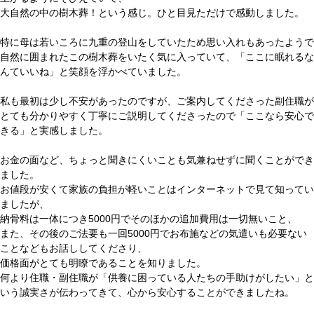
大自然の中の樹木葬！という感じ。ひと目見ただけで感動しました。
特に母は若いころに九重の登山をしていたため思い入れもあったようで
自然に囲まれたこの樹木葬をいたく気に入っていて、「ここに眠れるな
んていいね」と笑顔を浮かべていました。
私も最初は少し不安があったのですが、ご案内してくださった副住職が
とても分かりやすく丁寧にご説明してくださったので「ここなら安心で
きる」と実感しました。
お金の面など、ちょっと聞きにくいことも気兼ねせずに聞くことができ
ました。
お値段が安くて家族の負担が軽いことはインターネットで見て知ってい
ましたが、
納骨料は一体につき5000円でそのほかの追加費用は一切無いこと、
また、その後のご法要も一回5000円でお布施などの気遣いも必要ない
ことなどもお話ししてくださり、
価格面がとても明瞭であることを知りました。
何より住職・副住職が「供養に困っている人たちの手助けがしたい」と
いう誠実さが伝わってきて、心から安心することができましたね。