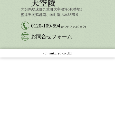
大分県玖珠郡九重町大字湯坪618番地3
熊本県阿蘇郡南小国町瀬の本6325-9
0120-109-594
(テンクウでゴクヨウ)
お問合せフォーム
(c) tenkuryo co.,ltd