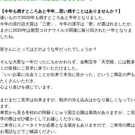
【今年も残すところあと半年…思い残すことはありませんか？】
速いもので2020年も残すところあと半年となりました。
今年の流行語大賞は「三密」、今年の漢字は「密」が選ばれましたが、
まさに2020年は新型コロナウイルス関連に振り回された一年となりま
したね。
皆さんにとってはどのような年だったでしょうか？
そんな大変な一年だったにもかかわらず、金剛宝寺「天空陵」には数多
くの皆様にご見学に来ていただけました。
「いいお墓に出会うことが出来て本当に良かった」というご満足の声も
たくさんいただき、
心より喜びを感じています。
まだまだご見学は出来ますが、朝夕の冷え込みはかなり厳しくなってい
ます。
車窓から見る冬枯れの阿蘇くじゅう国立公園は風情がありますが、ご見
学の際はぜひ暖かくしてお越しくださいね。
ご来寺にスノータイヤが必要となる場合もありますので、ご来寺の際は
お電話などでご確認ください。