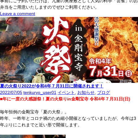
事前にご予約いただけば、九重の奥座敷として人気の料亭「雲雀」のお
弁当をご用意いたしますのでぜひご利用ください。
Leave a comment
夏の火祭り2022が令和4年７月31日に開催されます！
2022/07/05
tenkuryo_user01
イベント
,
お知らせ
,
ブログ
■年に一度の大感謝祭！夏の火祭りin金剛宝寺 令和4年７月31日(日)
毎年恒例の金剛宝寺「夏の大祭」。
昨年、一昨年とコロナ禍のため縮小開催となっていましたが、今年は3
年ぶりにこれまでと近い形で開催します。