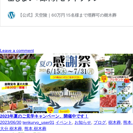
Leave a comment
2023年夏のご見学キャンペーン、開催中です！
2023/06/30
tenkuryo_user01
イベント
,
お知らせ
,
ブログ
,
樹木葬
,
熊本.
大分.樹木葬
,
熊本.樹木葬