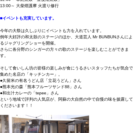
13:00～ 大柴燈護摩 火渡り修行
■イベントも充実しています。
今年の大祭は久しぶりにイベントも力を入れています。
例年大好評の和太鼓のステージのほか、大道芸人 Mr BUNBUNさんによ
るジャグリングショーを開催。
さらに各分野のシンガーの方々の歌のステージを楽しむことができま
す。
そして食いしん坊の皆様の楽しみが食にうるさいスタッフたちが気合で
集めた名店の「キッチンカー」。
●久留米の有名うどん店「立花うどん」さん
●熊本光の森「熊本フルーツサンド88」さん
●和出汁カレーの「tepee」さん
という地域で評判の人気店が、阿蘇の大自然の中で自慢の味を披露して
くださいます！！