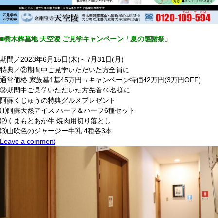
■樹木葬墓地 天空陵 ご見学キャンペーン「夏の感謝祭」
期間／2023年6月15日(木)～7月31日(月)
特典／②期間中ご見学いただいた方全員に
通常価格 家族墓1基45万円→キャンペーン特価42万円(3万円OFF)
②期間中ご見学いただいた方先着40名様に
阿蘇くじゅうの特典グルメプレゼント
⑴阿蘇天然アイス ハーフ＆ハーフ6種セット
⑵くまもとあか牛 焼肉用切り落とし
⑶山吹色のジャージー牛乳 4種各3本
Leave a comment