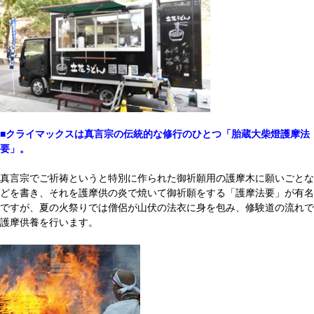
■クライマックスは真言宗の伝統的な修行のひとつ「胎蔵大柴燈護摩法
要」。
真言宗でご祈祷というと特別に作られた御祈願用の護摩木に願いごとな
どを書き、それを護摩供の炎で焼いて御祈願をする「護摩法要」が有名
ですが、夏の火祭りでは僧侶が山伏の法衣に身を包み、修験道の流れで
護摩供養を行います。