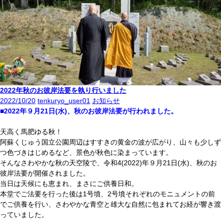
2022年秋のお彼岸法要を執り行いました
2022/10/20
tenkuryo_user01
お知らせ
■2022年９月21日(水)、秋のお彼岸法要が行われました。
天高く馬肥ゆる秋！
阿蘇くじゅう国立公園周辺はすすきの黄金の波が広がり、山々も少しず
つ色づきはじめるなど、景色が秋色に染まっています。
そんなさわやかな秋の天空陵で、令和4(2022)年９月21日(水)、秋のお
彼岸法要が開催されました。
当日は天候にも恵まれ、まさにご供養日和。
本堂でご法要を行った後は1号墳、2号墳それぞれのモニュメントの前
でご供養を行い、さわやかな青空と雄大な自然に包まれてお経が響き渡
っていました。