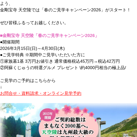
よう、
金剛宝寺 天空陵では「春のご見学キャンペーン2026」がスタート！
ぜひ皆様ふるってお越しください。
■金剛宝寺 天空陵「春のご見学キャンベーン2026」
●開催期間
2026年3月15日(日)～4月30日(木)
●ご見学特典 ※期間中ご見学いただいた方に
①家族墓1基 3万円お値引き 通常価格税込45万円→税込42万円
②阿蘇くじゅうの特選グルメ プレゼント \約4000円相当の極上品/
ご見学のご予約はこちらから
↓
お問合せ・資料請求・オンライン見学予約