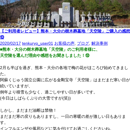
【ご利用者レビュー】熊本・大分の樹木葬墓地「天空陵」ご購入の感想
⑩
2020/02/17
tenkuryo_user01
お客様の声
,
ブログ
,
解決事例
■熊本・大分の樹木葬墓地「天空陵」のご利用者様に、
天空陵を選んだ理由や感想をお聞きしました！⑩
2月も半ばを過ぎ、熊本・大分の各地で梅の花がほころび始めてきまし
た。
阿蘇くじゅう国立公園に広がる金剛宝寺「天空陵」はまだまだ寒い日が
続いていますが、
例年より積雪も少なく、過ごしやすい日が多いです。
(今日はしばらくぶりの大雪ですが(笑))
しかし、まだまだ油断は禁物！
まだまだ寒の戻りもありますし、一日の寒暖の差が激しい日もありま
す。
インフルエンザや風邪などに気を付けてお過ごしくださいね。