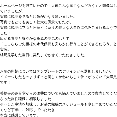
ホームページを観ていたので「大体こんな感じなんだろう」と想像はし
ていましたが、
実際に現地を見ると印象がかなり違いました。
写真でもとても美しく壮大な風景でしたが、
実際に現地に立つと阿蘇くじゅうの雄大な大自然に包みこまれるようで
した！
広がる青空と爽やかな高原の空気のもとで、
「ここならご先祖様の永代供養も安らかに行うことができるだろう」と
実感。
結局見学した当日に契約までさせていただきました。
お墓の彫刻についてはテンプレートのデザインから選択しましたが、
イメージしたものよりずっと美しくかわいらしく仕上がっていて大満足
です！
菩提寺の納骨堂からの改葬についても悩んでいましたので案内してくだ
さった副住職様に相談しました。
そうした事情を加味し、お墓の完成のスケジュールも少し早めていただ
くなど丁寧にご対応していただき、
本当に感謝しています。