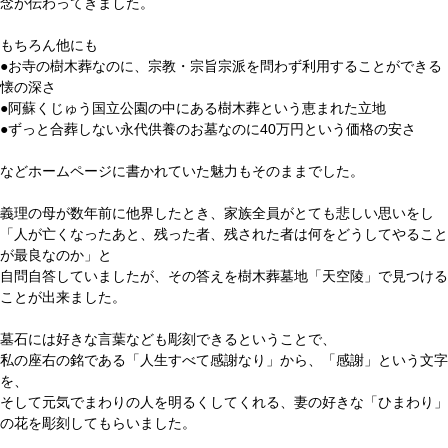
念が伝わってきました。
もちろん他にも
●お寺の樹木葬なのに、宗教・宗旨宗派を問わず利用することができる
懐の深さ
●阿蘇くじゅう国立公園の中にある樹木葬という恵まれた立地
●ずっと合葬しない永代供養のお墓なのに40万円という価格の安さ
などホームページに書かれていた魅力もそのままでした。
義理の母が数年前に他界したとき、家族全員がとても悲しい思いをし
「人が亡くなったあと、残った者、残された者は何をどうしてやること
が最良なのか」と
自問自答していましたが、その答えを樹木葬墓地「天空陵」で見つける
ことが出来ました。
墓石には好きな言葉なども彫刻できるということで、
私の座右の銘である「人生すべて感謝なり」から、「感謝」という文字
を、
そして元気でまわりの人を明るくしてくれる、妻の好きな「ひまわり」
の花を彫刻してもらいました。