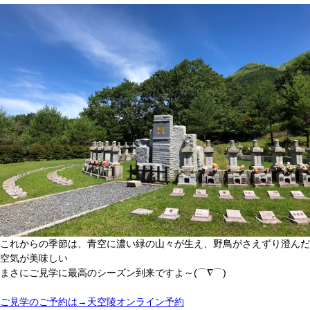
これからの季節は、青空に濃い緑の山々が生え、野鳥がさえずり澄んだ
空気が美味しい
まさにご見学に最高のシーズン到来ですよ～(⌒∇⌒)
ご見学のご予約は→天空陵オンライン予約