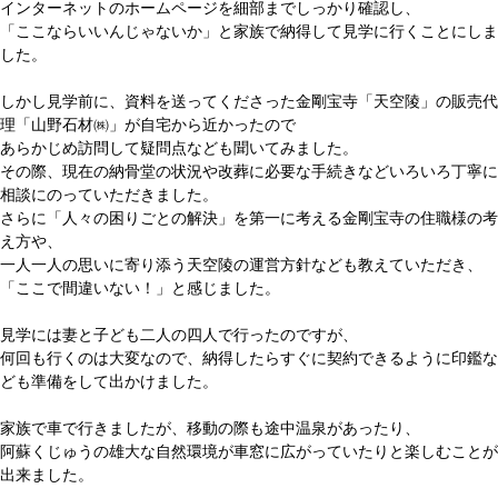
インターネットのホームページを細部までしっかり確認し、
「ここならいいんじゃないか」と家族で納得して見学に行くことにしま
した。
しかし見学前に、資料を送ってくださった金剛宝寺「天空陵」の販売代
理「山野石材㈱」が自宅から近かったので
あらかじめ訪問して疑問点なども聞いてみました。
その際、現在の納骨堂の状況や改葬に必要な手続きなどいろいろ丁寧に
相談にのっていただきました。
さらに「人々の困りごとの解決」を第一に考える金剛宝寺の住職様の考
え方や、
一人一人の思いに寄り添う天空陵の運営方針なども教えていただき、
「ここで間違いない！」と感じました。
見学には妻と子ども二人の四人で行ったのですが、
何回も行くのは大変なので、納得したらすぐに契約できるように印鑑な
ども準備をして出かけました。
家族で車で行きましたが、移動の際も途中温泉があったり、
阿蘇くじゅうの雄大な自然環境が車窓に広がっていたりと楽しむことが
出来ました。