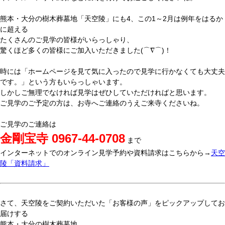
熊本・大分の樹木葬墓地「天空陵」にも4、この1～2月は例年をはるか
に超える
たくさんのご見学の皆様がいらっしゃり、
驚くほど多くの皆様にご加入いただきました(⌒∇⌒)！
時には「ホームページを見て気に入ったので見学に行かなくても大丈夫
です。」という方もいらっしゃいます。
しかしご無理でなければ見学はぜひしていただければと思います。
ご見学のご予定の方は、お寺へご連絡のうえご来寺くださいね。
ご見学のご連絡は
金剛宝寺 0967-44-0708
まで
インターネットでのオンライン見学予約や資料請求はこちらから→
天空
陵「資料請求」
さて、天空陵をご契約いただいた「お客様の声」をピックアップしてお
届けする
熊本・大分の樹木葬墓地