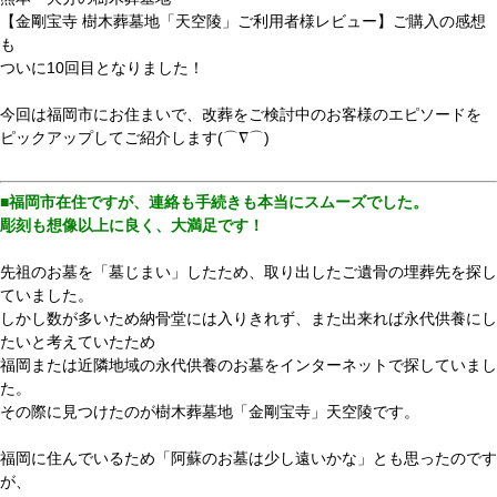
【金剛宝寺 樹木葬墓地「天空陵」ご利用者様レビュー】ご購入の感想
も
ついに10回目となりました！
今回は福岡市にお住まいで、改葬をご検討中のお客様のエピソードを
ピックアップしてご紹介します(⌒∇⌒)
■福岡市在住ですが、連絡も手続きも本当にスムーズでした。
彫刻も想像以上に良く、大満足です！
先祖のお墓を「墓じまい」したため、取り出したご遺骨の埋葬先を探し
ていました。
しかし数が多いため納骨堂には入りきれず、また出来れば永代供養にし
たいと考えていたため
福岡または近隣地域の永代供養のお墓をインターネットで探していまし
た。
その際に見つけたのが樹木葬墓地「金剛宝寺」天空陵です。
福岡に住んでいるため「阿蘇のお墓は少し遠いかな」とも思ったのです
が、