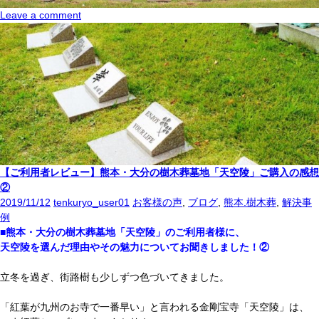
Leave a comment
【ご利用者レビュー】熊本・大分の樹木葬墓地「天空陵」ご購入の感想
②
2019/11/12
tenkuryo_user01
お客様の声
,
ブログ
,
熊本.樹木葬
,
解決事
例
■熊本・大分の樹木葬墓地「天空陵」のご利用者様に、
天空陵を選んだ理由やその魅力についてお聞きしました！②
立冬を過ぎ、街路樹も少しずつ色づいてきました。
「紅葉が九州のお寺で一番早い」と言われる金剛宝寺「天空陵」は、