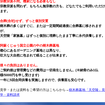
宗教宗派不問
。
檀家になる必要もなし
宗教宗派を問わず、もちろん無宗教の方も、どなたでもご利用いただけ
ます。
合葬(合祀)せず、ずっと個別安置
樹木葬の多くはすぐに、または一定期間経過後に合葬墓に移されます
が、
天空陵「家族墓」はずっと個別に埋葬したまま丁寧に永代供養します。
阿蘇くじゅう国立公園の中の樹木葬墓地
都心にあるガーデニング墓地とは異なり、
壮大な大自然に包まれて眠ることが出来ます。
後々の負担はありません。
ご契約後は管理費などの費用は一切発生しません。(※納骨のみ1仏
様/5000円を申し受けます)
一年に5回合同供養を実施しますので、供養面も安心です。
見学・または資料をご希望の方はこちらから→
樹木葬墓地「天空陵」見
学・資料請求