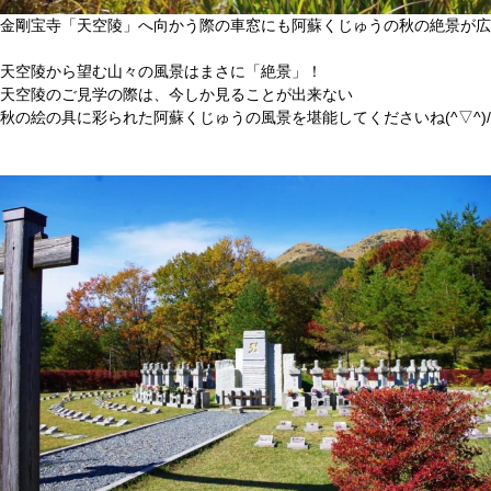
金剛宝寺「天空陵」へ向かう際の車窓にも阿蘇くじゅうの秋の絶景が広
天空陵から望む山々の風景はまさに「絶景」！
天空陵のご見学の際は、今しか見ることが出来ない
秋の絵の具に彩られた阿蘇くじゅうの風景を堪能してくださいね(^▽^)/