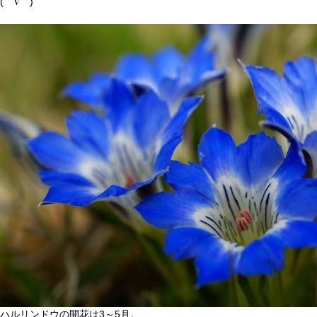
(⌒∇⌒)
ハルリンドウの開花は3～5月。