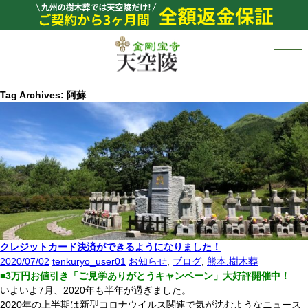
Tag Archives: 阿蘇
クレジットカード決済ができるようになりました！
2020/07/02
tenkuryo_user01
お知らせ
,
ブログ
,
熊本.樹木葬
■3万円お値引き「ご見学ありがとうキャンペーン」大好評開催
中！
いよいよ7月、2020年も半年が過ぎました。
2020年の上半期は新型コロナウイルス関連で気が沈むようなニュース