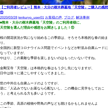
【ご利用者レビュー】熊本・大分の樹木葬墓地「天空陵」ご購入の感想
⑪
2020/03/28
tenkuryo_user01
お客様の声
,
ブログ
,
解決事例
■熊本・大分の樹木葬墓地「天空陵」のご利用者様に、
天空陵を選んだ理由や感想をお聞きしました！⑪
桜の開花状況が気になり始めるこの季節は、そろそろ本格的な春の始ま
り。
全国的に新型コロナウイルス問題でイベントなどが軒並み自粛ムードに
なっていますが、
やはり、この素敵な季節を楽しまないのはもったいないですね。
金剛宝寺「天空陵」は本格的な春はもう少し先になりますが、
日中は徐々に過ごしやすくなってきました。
世の中外出も自粛ムードのようですが、
逆に「人込みでないお墓なら心配ないし、この機会に見学をしておこ
う」と考えられる方も多いようです。
この季節、高原の植物や野鳥の声なども聴けるかもしれませんよ