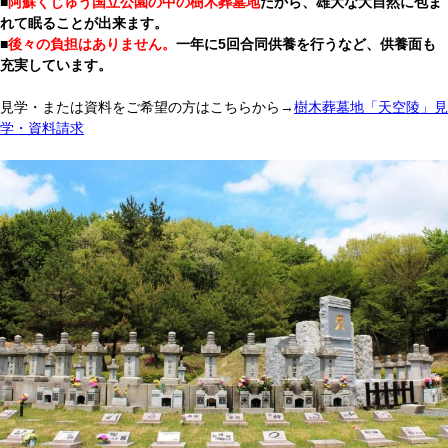
■
阿蘇くじゅう国立公園の中の樹木葬墓地
だから、雄大な大自然に包ま
れて眠ることが出来ます。
■
後々の負担はありません。
一年に5回合同供養を行うなど、供養面も
充実しています。
見学・または資料をご希望の方はこちらから→
樹木葬墓地「天空陵」見
学・資料請求