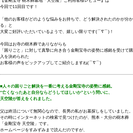
【金剛宝寺 樹木葬墓地「天空陵」ご利用者様レビュー】は
今回で11回目です！
「他のお客様がどのような悩みをお持ちで、どう解決されたのかが分か
る」と
大変ご好評いただいているようで、嬉しい限りです(⌒∇⌒)！
今回はお寺の樹木葬でありながらも
「困りごと」に対して真摯に向き合う金剛宝寺の姿勢に感銘を受けて購
入を決められた
お客様の声をピックアップしてご紹介しますね(⌒∇⌒)
■人々の困りごと解決を一番に考える金剛宝寺の姿勢に感銘。
“亡くなったあと自分ならどうしてほしいか”という問いに、
天空陵が答えをくれました。
父は終活について無関心なので、長男の私がお墓探しをしていました。
その時にインターネットの検索で見つけたのが、熊本・大分の樹木葬
「金剛宝寺 天空陵」です。
ホームページをすみずみまで読んだのですが、