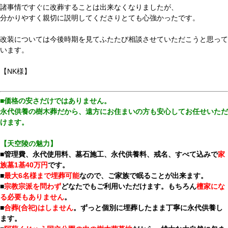
諸事情ですぐに改葬することは出来なくなりましたが、
分かりやすく親切に説明してくださりとても心強かったです。
改装については今後時期を見てふたたび相談させていただこうと思って
います。
【NK様】
■価格の安さだけではありません。
永代供養の樹木葬だから、遠方にお住まいの方も安心してお任せいただ
けます。
【天空陵の魅力】
■管理費、永代使用料、墓石施工、永代供養料、戒名、すべて込みで
家
族墓1基40万円
です。
■
最大6名様まで埋葬可能
なので、ご家族で眠ることが出来ます。
■
宗教宗派を問わず
どなたでもご利用いただけます。もちろん
檀家にな
る必要もありません
。
■
合葬(合祀)はしません
。ずっと個別に埋葬したまま丁寧に永代供養し
ます。