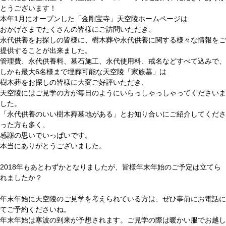
とうございます！
本年1月にオープンした「金剛宝寺」天空陵ホームページは
おかげさまでたくさんの皆様にご訪問いただき、
永代供養をお探しの皆様に、樹木葬や永代供養に関する様々な情報をご
提供することが出来ました。
管理費、永代供養料、墓石施工、永代使用料、戒名などすべて込みで、
しかも最大6名様まで埋葬可能な天空陵「家族墓」は
樹木葬をお探しの皆様に大変ご好評いただき、
天空陵にはご見学の方が毎日のようにいらっしゃっしゃってくださいま
した。
「永代供養のいい樹木葬墓地がある」とお知り合いにご紹介してくださ
った方も多く、
感謝の思いでいっぱいです。
本当にありがとうございました。
2018年もあとわずかとなりましたが、皆様年末年始のご予定は立てら
れましたか？
年末年始に天空陵のご見学を考えられている方は、ぜひ事前にお電話に
てご予約くださいね。
年末年始は寒波の到来が予想されます。ご見学の際は暖かい服でお越し