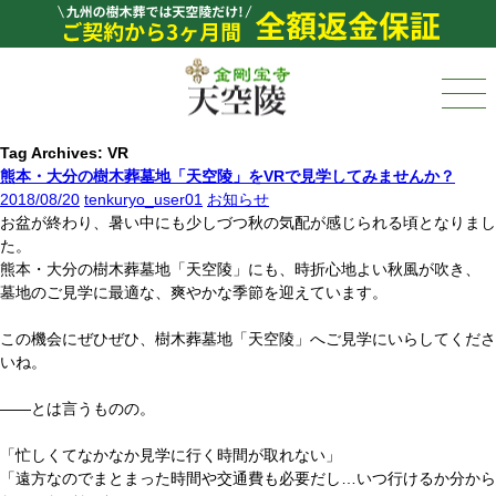
Tag Archives: VR
熊本・大分の樹木葬墓地「天空陵」をVRで見学してみませんか？
2018/08/20
tenkuryo_user01
お知らせ
お盆が終わり、暑い中にも少しづつ秋の気配が感じられる頃となりまし
た。
熊本・大分の樹木葬墓地「天空陵」にも、時折心地よい秋風が吹き、
墓地のご見学に最適な、爽やかな季節を迎えています。
この機会にぜひぜひ、樹木葬墓地「天空陵」へご見学にいらしてくださ
いね。
――とは言うものの。
「忙しくてなかなか見学に行く時間が取れない」
「遠方なのでまとまった時間や交通費も必要だし…いつ行けるか分から