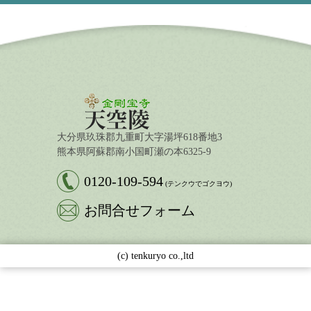
大分県玖珠郡九重町大字湯坪618番地3
熊本県阿蘇郡南小国町瀬の本6325-9
0120-109-594
(テンクウでゴクヨウ)
お問合せフォーム
(c) tenkuryo co.,ltd