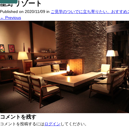
星野リゾート
Published on
2020/11/09
in
ご見学のついでに立ち寄りたい、おすすめ
←
Previous
コメントを残す
コメントを投稿するには
ログイン
してください。