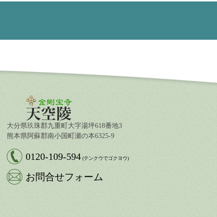
大分県玖珠郡九重町大字湯坪618番地3
熊本県阿蘇郡南小国町瀬の本6325-9
0120-109-594
(テンクウでゴクヨウ)
お問合せフォーム