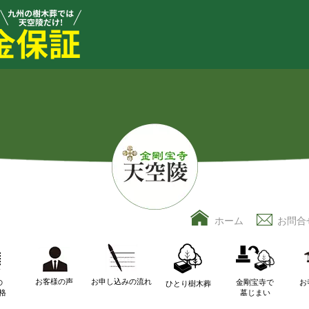
ホーム
お問合
お客様の声
お申し込みの流れ
の
金剛宝寺で
お
ひとり樹木葬
格
墓じまい