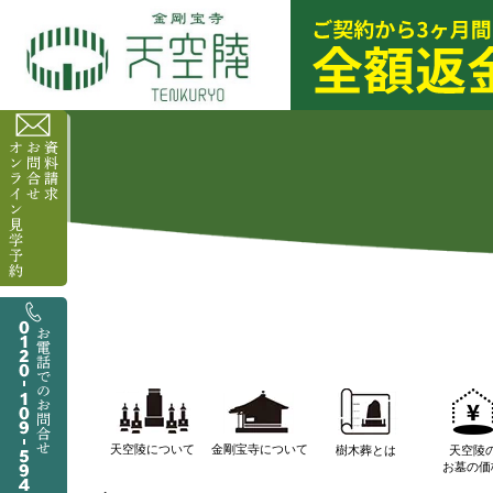
天空陵について
金剛宝寺について
樹木葬とは
天空陵
お墓の価