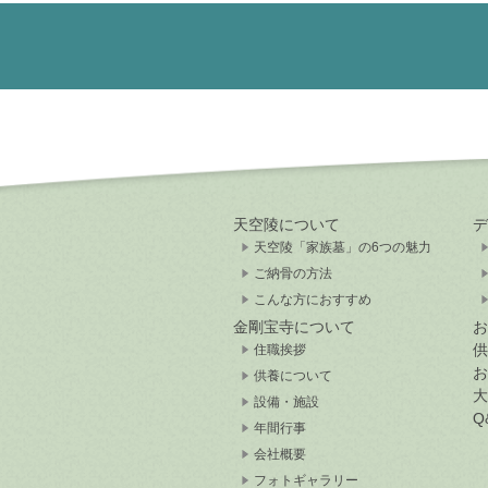
天空陵について
デ
天空陵「家族墓」の6つの魅力
ご納骨の方法
こんな方におすすめ
金剛宝寺について
お
供
住職挨拶
お
供養について
大
設備・施設
Q
年間行事
会社概要
フォトギャラリー