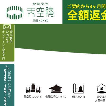
天空陵について
金剛宝寺について
樹木葬とは
天空陵
お墓の価