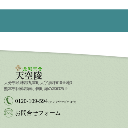
大分県玖珠郡九重町大字湯坪618番地3
熊本県阿蘇郡南小国町瀬の本6325-9
0120-109-594
(テンクウでゴクヨウ)
お問合せフォーム