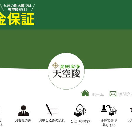
ホーム
お問合
お客様の声
お申し込みの流れ
の
金剛宝寺で
お
ひとり樹木葬
格
墓じまい