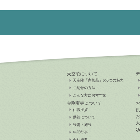
天空陵について
デ
天空陵「家族墓」の6つの魅力
ご納骨の方法
こんな方におすすめ
金剛宝寺について
お
供
住職挨拶
お
供養について
大
設備・施設
Q
年間行事
会社概要